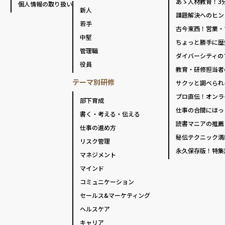
あゝ人材教育！3
個人情報の取り扱い
新人
課題解決へのヒン
若手
古今東西！営業・
中堅
ちょっと勝手に歴
管理職
ダイバーシティの
役員
教育・研修担当者
テーマ別研修
サクッと調べられ
プロ直伝！オンラ
部下育成
仕事の合間にほっ
書く・考える・伝える
読書マニアの推薦
仕事の進め方
秘伝テクニック満
リスク管理
永久保存版！特集
マネジメント
マインド
コミュニケーション
セールス&マーケティング
ヘルスケア
キャリア