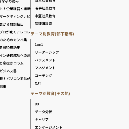
新入社員教育
分ななめ読み
若手社員教育
ト！企業経営と組織
中堅社員教育
マーケティングナビ
管理職教育
史から教訓抽出
プロが呟くアレコレ
テーマ別教育(部下指導)
のためのカンペ集
1on1
るHRD用語集
リーダーシップ
イン研修成功への道
ハラスメント
と息抜きコラム
マネジメント
ビジネス書
コーチング
載！パソコン忍法帖
OJT
記事
テーマ別教育(その他)
DX
データ分析
キャリア
エンゲージメント