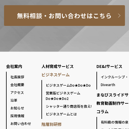
無料相談・お問い合わせはこちら
会社案内
人材育成サービス
DE&Iサービス
ビジネスゲーム
社長挨拶
インクルーシブ・
会社概要
Divearth
ビジネスゲームDo★Do★Do
アクセス
営業版ビジネスゲーム
まなびスライドサ
Do★Do★Do2
沿革
教育動画制作サー
シャッター通り商店街を救え!
お知らせ
コラム
ビジネスゲームとは
採用情報
有料級の情報の泉
お問い合わせ
階層別研修